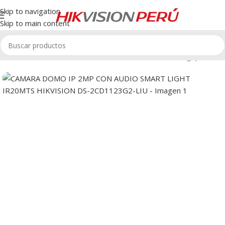
Skip to navigation
Skip to main content
n
/
Cámaras IP Domo HikVision
/
Cámaras IP Domo 2 Megapíxeles