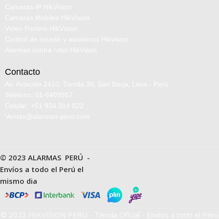
Camaras IP HikVision
Camaras Mobiles HikVision
Video Portero HikVision
Control de acceso y asistencia Hikvision
Alarmas contra robo HikVison
Contacto
Av. Aviación 2410, Tienda 30, San Borja, Lima - Perú
Teléfono: 01-6409957
Celular: +51 934 314 822
Ventas@alarmas-peru.com
© 2023 ALARMAS PERÚ -
Envíos a todo el Perú el
mismo dia
© 2023 HIKVISION PERÚ - Tienda Oficial - Envíos a todo el Perú