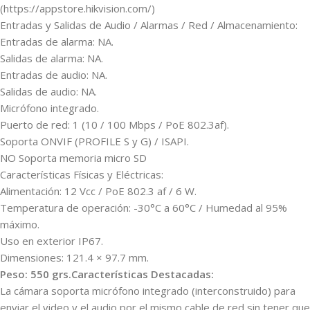
(https://appstore.hikvision.com/)
Entradas y Salidas de Audio / Alarmas / Red / Almacenamiento:
Entradas de alarma: NA.
Salidas de alarma: NA.
Entradas de audio: NA.
Salidas de audio: NA.
Micrófono integrado.
Puerto de red: 1 (10 / 100 Mbps / PoE 802.3af).
Soporta ONVIF (PROFILE S y G) / ISAPI.
NO Soporta memoria micro SD
Características Físicas y Eléctricas:
Alimentación: 12 Vcc / PoE 802.3 af / 6 W.
Temperatura de operación: -30°C a 60°C / Humedad al 95%
máximo.
Uso en exterior IP67.
Dimensiones: 121.4 × 97.7 mm.
​Peso: 550 grs.Características Destacadas:
La cámara soporta micrófono integrado (interconstruido) para
enviar el video y el audio por el mismo cable de red sin tener que