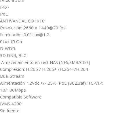
IR 20 a 30m
IP67
PoE
ANTIVANDALICO IK10.
Resolución: 2660 × 1440@20 fps
Iluminación: 0.01Lux@1.2
0Lux IR On
D-WDR.
3D DNR, BLC
Almacenamiento en red: NAS (NFS,SMB/CIFS)
Compresión: H.265 / H.265+ /H.264+/H.264
Dual Stream
Alimentación: 12Vdc +/- 25%, PoE (802.3af). TCP/IP:
10/100Mbps
Compatible Software
IVMS 4200.
Sin fuente.