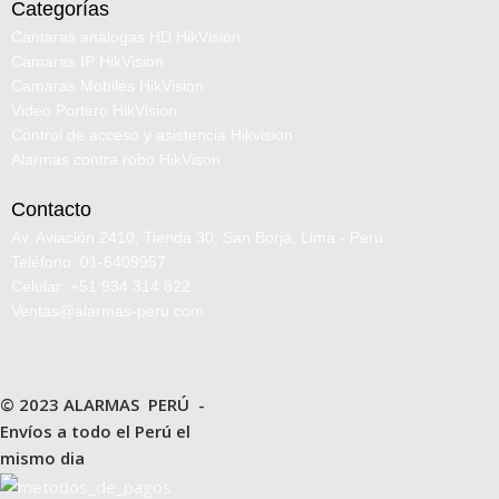
Categorías
Camaras analogas HD HikVision
Camaras IP HikVision
Camaras Mobiles HikVision
Video Portero HikVision
Control de acceso y asistencia Hikvision
Alarmas contra robo HikVison
Contacto
Av. Aviación 2410, Tienda 30, San Borja, Lima - Perú
Teléfono: 01-6409957
Celular: +51 934 314 822
Ventas@alarmas-peru.com
© 2023 ALARMAS PERÚ -
Envíos a todo el Perú el
mismo dia