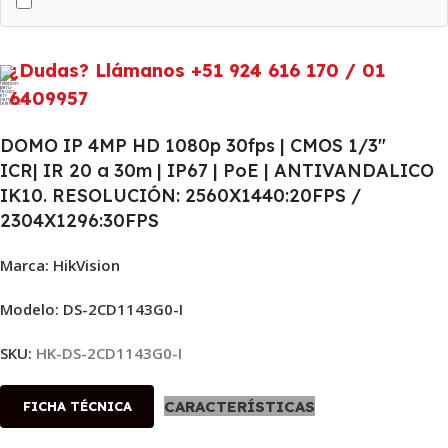
¿Dudas? Llámanos +51 924 616 170 / 01
6409957
DOMO IP 4MP HD 1080p 30fps | CMOS 1/3″
ICR| IR 20 a 30m | IP67 | PoE | ANTIVANDALICO
IK10. RESOLUCIÓN: 2560X1440:20FPS /
2304X1296:30FPS
Marca: HikVision
Modelo: DS-2CD1143G0-I
SKU:
HK-DS-2CD1143G0-I
CARACTERÍSTICAS
FICHA TÉCNICA