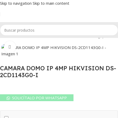
Skip to navigation
Skip to main content
n
/
Cámaras IP Domo HikVision
/
Cámaras IP Domo 4 Megapíxeles
Watch video
CAMARA DOMO IP 4MP HIKVISION DS-
2CD1143G0-I
SOLICÍTALO POR WHATSAPP