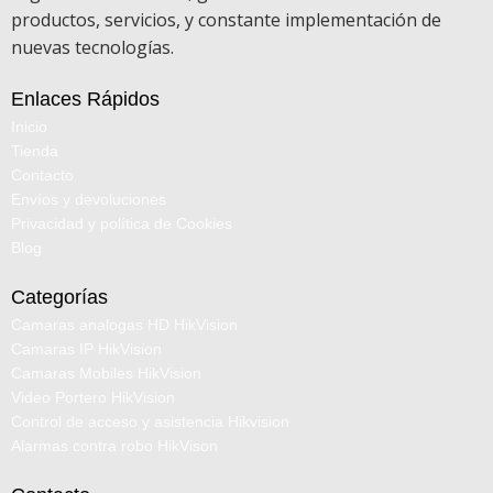
productos, servicios, y constante implementación de
nuevas tecnologías.
Enlaces Rápidos
Inicio
Tienda
Contacto
Envíos y devoluciones
Privacidad y política de Cookies
Blog
Categorías
Camaras analogas HD HikVision
Camaras IP HikVision
Camaras Mobiles HikVision
Video Portero HikVision
Control de acceso y asistencia Hikvision
Alarmas contra robo HikVison