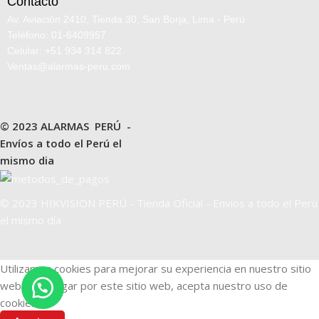
Contacto
Av. Aviación 2410, Tienda 30, San Borja, Lima - Perú
Teléfono: 01-6409957
Celular: +51 934 314 822
Ventas@alarmas-peru.com
© 2023 ALARMAS PERÚ -
Envíos a todo el Perú el
mismo dia
© 2023 HIKVISION PERÚ - Tienda Oficial - Envíos a todo el Perú
el mismo día
Utilizamos cookies para mejorar su experiencia en nuestro sitio
web. Al navegar por este sitio web, acepta nuestro uso de
cookies.