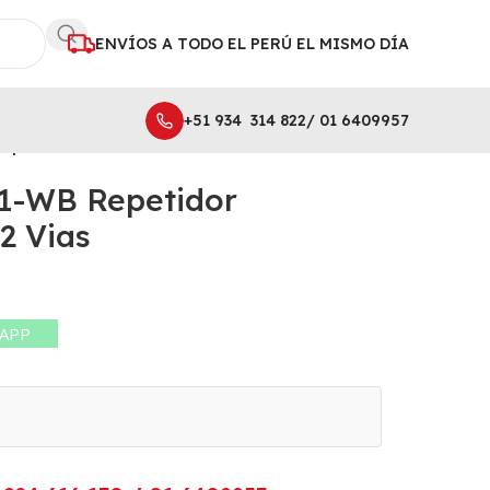
ENVÍOS A TODO EL PERÚ EL MISMO DÍA
+51 934 314 822/ 01 6409957
epetidor Inalambrico De 2 Vias
R1-WB Repetidor
2 Vias
SAPP