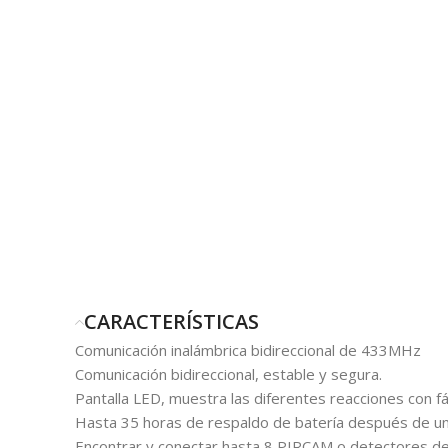
CARACTERÍSTICAS
Comunicación inalámbrica bidireccional de 433MHz
Comunicación bidireccional, estable y segura.
Pantalla LED, muestra las diferentes reacciones con fá
Hasta 35 horas de respaldo de batería después de un 
Encontrar y conectar hasta 8 PIRCAM o detectores d