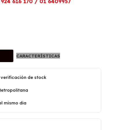
924 616 170 / 01 6409957
CARACTERÍSTICAS
 verificación de stock
Metropolitana
el mismo dia