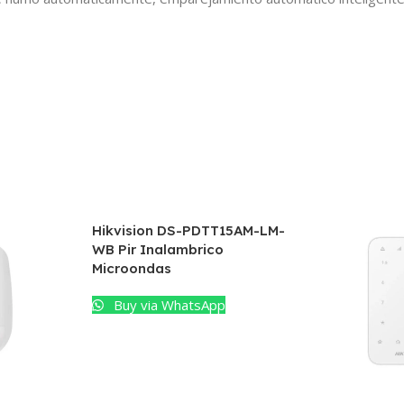
Hikvision DS-PDTT15AM-LM-
WB Pir Inalambrico
Microondas
Buy via WhatsApp