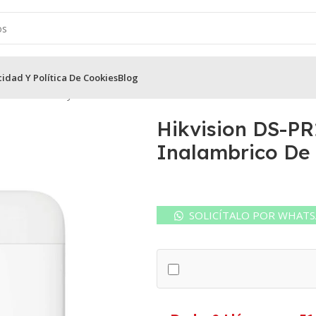
cidad Y Política De Cookies
Blog
ion
/
Sensores y Paneles Alarma HikVision
/
Hikvision DS-PR1-WB R
Hikvision DS-P
Inalambrico De 
SOLICÍTALO POR WHAT