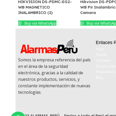
HIKVISION DS-PDMC-EG2-
Hikvision DS-PDP
WB MAGNETICO
WB Pir Inalambri
INALAMBRICO (2)
Camara
Buy via WhatsApp
Buy via WhatsA
Enlaces 
Inicio
Tienda
Somos la empresa referencia del país
Contacto
en el área de la seguridad
Envíos y de
Privacidad y
electrónica, gracias a la calidad de
Blog
nuestros productos, servicios, y
constante implementación de nuevas
tecnologías.
© 2023 ALARMAS PERÚ - Envíos a todo el Perú el mi