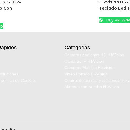
C12P-EG2-
Hikvision DS
co Con
Teclado Led 
Buy via Wh
pp
Rápidos
Categorías
Camaras analogas HD HikVision
Camaras IP HikVision
Camaras Mobiles HikVision
voluciones
Video Portero HikVision
 política de Cookies
Control de acceso y asistencia Hikv
Alarmas contra robo HikVison
smo dia