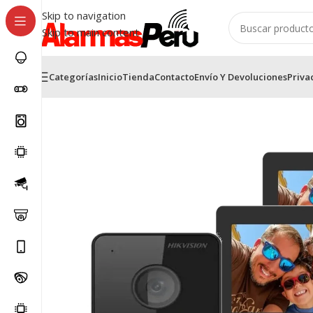
Skip to navigation
Skip to main content
Categorías
Inicio
Tienda
Contacto
Envío Y Devoluciones
Priva
Inicio
/
Video Portero HikVision
/
Kit Video Portero Hikvi