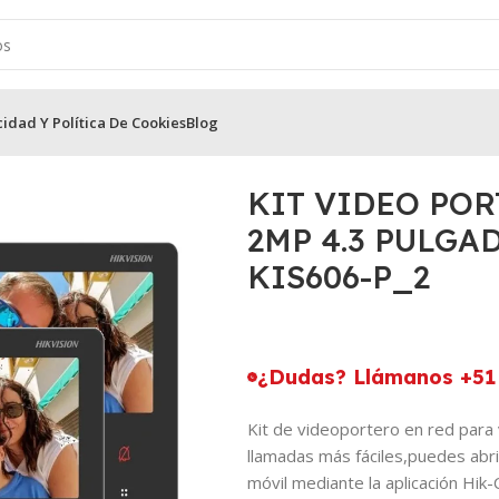
cidad Y Política De Cookies
Blog
sion
/
KIT VIDEO PORTERO IP 2MONITORES 2MP 4.3 PULGADAS HI
KIT VIDEO PO
2MP 4.3 PULGA
KIS606-P_2
¿Dudas? Llámanos +51 
Kit de videoportero en red para v
llamadas más fáciles,puedes abri
móvil mediante la aplicación Hik