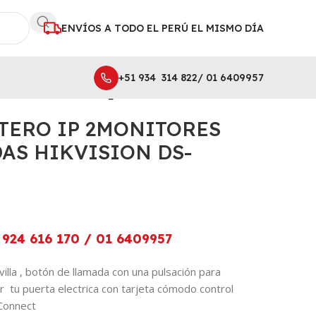
ENVÍOS A TODO EL PERÚ EL MISMO DÍA
+51 934 314 822/ 01 6409957
KVISION DS-KIS606-P_2
RTERO IP 2MONITORES
DAS HIKVISION DS-
924 616 170 / 01 6409957
illa , botón de llamada con una pulsación para
r tu puerta electrica con tarjeta cómodo control
-Connect