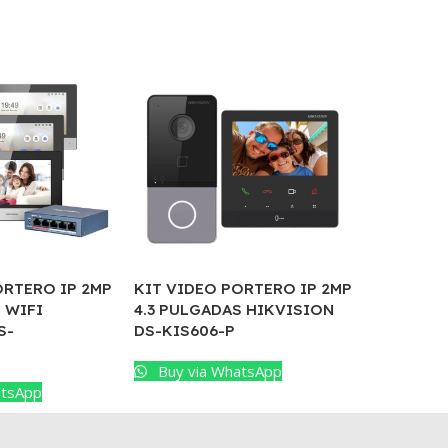
KIT VIDEO PORTERO IP 2MP
ORTERO IP 2MP
KIT VIDE
4.3 PULGADAS HIKVISION
 WIFI
RECONOC
DS-KIS606-P
S-
HIKVISIO
WBE1_KI
Buy via WhatsApp
atsApp
Buy vi