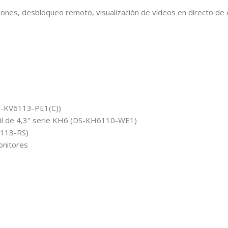
 botones, desbloqueo remoto, visualización de vídeos en directo d
DS-KV6113-PE1(C))
ctil de 4,3" serie KH6 (DS-KH6110-WE1)
6113-RS)
onitores