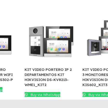
ERO
KIT VIDEO PORTERO IP 2
KIT VIDEO P
R WIFI
DEPARTAMENTOS KIT
3 MONITORES
S302-P
HIKVISION DS-KV8213-
HIKVISION D
WME1_KIT2
KIS602_KIT3
pp
Buy via WhatsApp
Buy via Wh