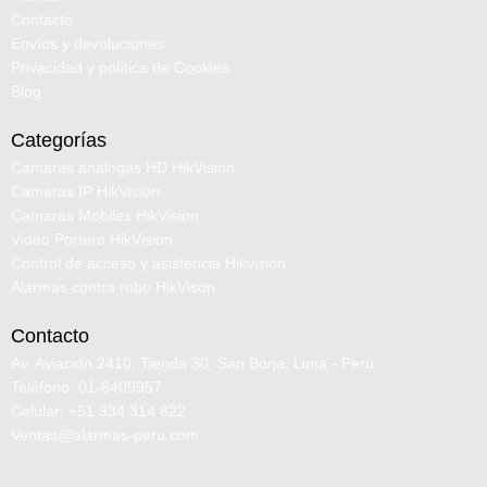
Contacto
Envíos y devoluciones
Privacidad y política de Cookies
Blog
Categorías
Camaras analogas HD HikVision
Camaras IP HikVision
Camaras Mobiles HikVision
Video Portero HikVision
Control de acceso y asistencia Hikvision
Alarmas contra robo HikVison
Contacto
Av. Aviación 2410, Tienda 30, San Borja, Lima - Perú
Teléfono: 01-6409957
Celular: +51 934 314 822
Ventas@alarmas-peru.com