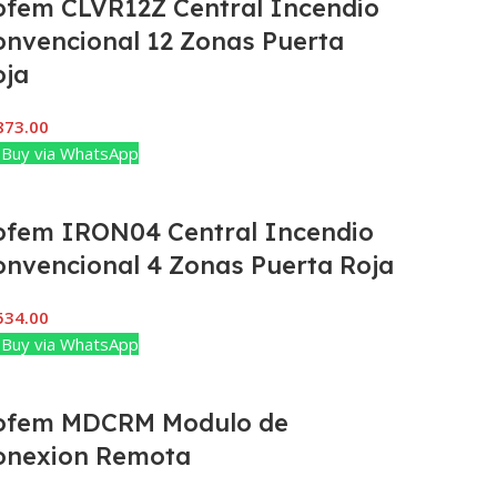
ofem CLVR12Z Central Incendio
onvencional 12 Zonas Puerta
oja
873.00
Buy via WhatsApp
ofem IRON04 Central Incendio
onvencional 4 Zonas Puerta Roja
534.00
Buy via WhatsApp
ofem MDCRM Modulo de
onexion Remota