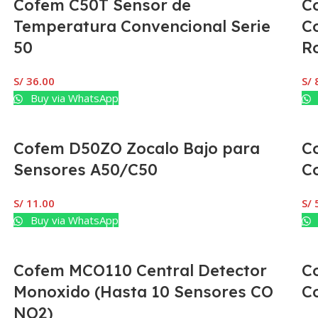
Cofem C50T Sensor de
C
Temperatura Convencional Serie
C
50
R
S/
36.00
S/
Buy via WhatsApp
Cofem D50ZO Zocalo Bajo para
C
Sensores A50/C50
C
S/
11.00
S/
Buy via WhatsApp
Cofem MCO110 Central Detector
C
Monoxido (Hasta 10 Sensores CO
C
NO2)