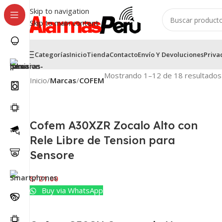
Skip to navigation
Skip to main content
Categorías
Inicio
Tienda
Contacto
Envío Y Devoluciones
Priva
Mostrando 1–12 de 18 resultados
Inicio
/
Marcas
/
COFEM
Cofem A30XZR Zocalo Alto con
Rele Libre de Tension para
Sensore
S/
21.00
Buy via WhatsApp