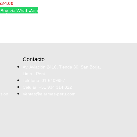
534.00
Buy via WhatsApp
Contacto
Av. Aviación 2410, Tienda 30, San Borja,
Lima - Perú
Teléfono: 01-6409957
Celular: +51 934 314 822
ision
Ventas@alarmas-peru.com