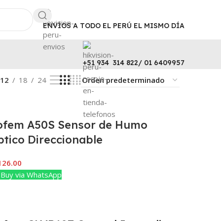
ENVÍOS A TODO EL PERÚ EL MISMO DÍA
+51 934 314 822/ 01 6409957
12
18
24
ofem A50S Sensor de Humo
ptico Direccionable
126.00
Buy via WhatsApp