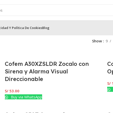
cidad Y Política De Cookies
Blog
Show
9
Cofem A30XZSLDR Zocalo con
C
Sirena y Alarma Visual
O
Direccionable
S/
S/
53.00
Buy via WhatsApp