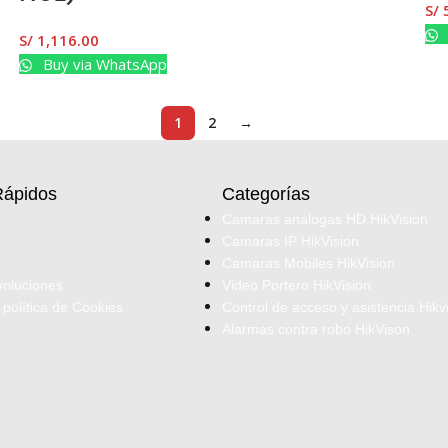
S/
S/
1,116.00
Buy via WhatsApp
1
2
→
Rápidos
Categorías
Camaras analogas HD HikVision
Camaras IP HikVision
Camaras Mobiles HikVision
voluciones
Video Portero HikVision
 política de Cookies
Control de acceso y asistencia Hikv
Alarmas contra robo HikVison