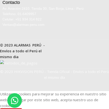
Contacto
Av. Aviación 2410, Tienda 30, San Borja, Lima - Perú
Teléfono: 01-6409957
Celular: +51 934 314 822
Ventas@alarmas-peru.com
© 2023 ALARMAS PERÚ -
Envíos a todo el Perú el
mismo dia
© 2023 HIKVISION PERÚ - Tienda Oficial - Envíos a todo el Perú
el mismo día
Utilizamos cookies para mejorar su experiencia en nuestro sitio
web. Al navegar por este sitio web, acepta nuestro uso de
cookies.