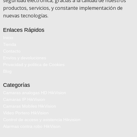
seguridad electrónica, gracias a la calidad de nuestros
productos, servicios, y constante implementación de
nuevas tecnologías.
Enlaces Rápidos
Inicio
Tienda
Contacto
Envíos y devoluciones
Privacidad y política de Cookies
Blog
Categorías
Camaras analogas HD HikVision
Camaras IP HikVision
Camaras Mobiles HikVision
Video Portero HikVision
Control de acceso y asistencia Hikvision
Alarmas contra robo HikVison