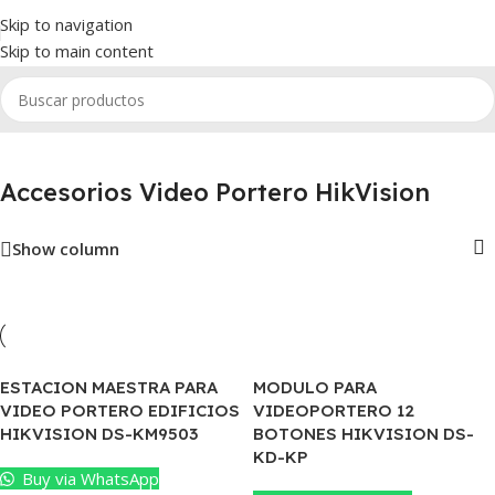
Skip to navigation
Skip to main content
cio
/
Video Portero HikVision
/
Accesorios Video Portero HikVision
Accesorios Video Portero HikVision
Show column
ESTACION MAESTRA PARA
MODULO PARA
VIDEO PORTERO EDIFICIOS
VIDEOPORTERO 12
HIKVISION DS-KM9503
BOTONES HIKVISION DS-
KD-KP
Buy via WhatsApp